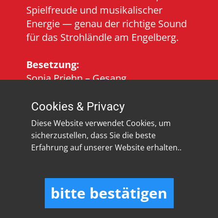
Spielfreude und musikalischer
Energie — genau der richtige Sound
für das Strohländle am Engelberg.
Besetzung:
Sonja Priehn – Gesang
Werner Acker – Gitarre
Holger Engel – Keyboards
Cookies & Privacy
Basti Schiller – Bass
Diese Website verwendet Cookies, um
Holger Bihr – Drums
sicherzustellen, dass Sie die beste
Uli Gutscher – Posaune
Erfahrung auf unserer Website erhalten..
Gerhardt Mornhinweg – Trompete
Frithjof Gänger – Tenorsaxofon
bitte bestätigen