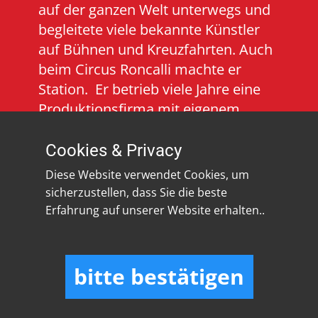
auf der ganzen Welt unterwegs und
begleitete viele bekannte Künstler
auf Bühnen und Kreuzfahrten. Auch
beim Circus Roncalli machte er
Station. Er betrieb viele Jahre eine
Produktionsfirma mit eigenem
Tonstudio. 3-D und
Animationsspezialist. Er gründete
Cookies & Privacy
2017 den Jazzclub Leonberg e.V., der
Diese Website verwendet Cookies, um
im Leo 2000 in Leonberg beheimatet
sicherzustellen, dass Sie die beste
war. Mittlerweile finden die Konzerte
Erfahrung auf unserer Website erhalten..
regelmäßig in der Steinturnhalle
Leonberg statt.
bitte bestätigen